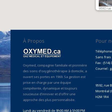
9592 rue 
À Propos
Pour n
Téléphone 
Sans frais 
Fax : (514)
Oxymed, compagnie familiale et pionnière
Courriel :
g
des soins d'oxygénothérapie à domicile, a
ouvert ses portes en 1969. Sa gestion est
prise en charge par une équipe
9592, rue B
compétente, dynamique et toujours
Montréal 
soucieuse d'innover et d'offrir une
H2M 1R4
approche des plus personnalisée.
Lundi au vendredi de 9h00 AM à 5h00 PM